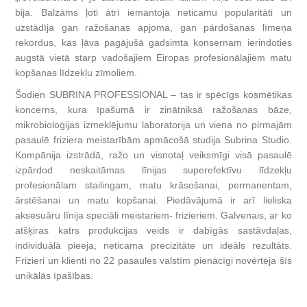
bija. Balzāms ļoti ātri iemantoja neticamu popularitāti un
uzstādīja gan ražošanas apjoma, gan pārdošanas līmeņa
rekordus, kas ļāva pagājušā gadsimta konsernam ierindoties
augstā vietā starp vadošajiem Eiropas profesionālajiem matu
kopšanas līdzekļu zīmoliem.
Šodien SUBRINA PROFESSIONAL – tas ir spēcīgs kosmētikas
koncerns, kura īpašumā ir zinātniksā ražošanas bāze,
mikrobioloģijas izmeklējumu laboratorija un viena no pirmajām
pasaulē friziera meistarībām apmācošā studija Subrina Studiо.
Kompānija izstrādā, ražo un visnotaļ veiksmīgi visā pasaulē
izpārdod neskaitāmas līnijas superefektīvu līdzekļu
profesionālam stailingam, matu krāsošanai, permanentam,
ārstēšanai un matu kopšanai. Piedāvājumā ir arī lieliska
aksesuāru līnija speciāli meistariem- frizieriem. Galvenais, ar ko
atšķiras katrs produkcijas veids ir dabīgās sastāvdaļas,
individuālā pieeja, neticama precizitāte un ideāls rezultāts.
Frizieri un klienti no 22 pasaules valstīm pienācīgi novērtēja šīs
unikālās īpašības.