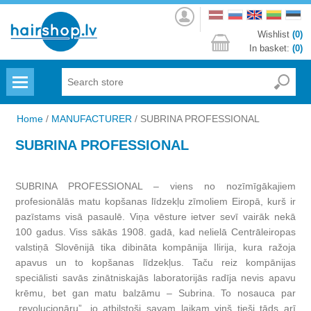
Log
in
Wishlist
(0)
In basket:
(0)
Menu
Home
/
MANUFACTURER
/
SUBRINA PROFESSIONAL
SUBRINA PROFESSIONAL
SUBRINA PROFESSIONAL – viens no nozīmīgākajiem
profesionālās matu kopšanas līdzekļu zīmoliem Eiropā, kurš ir
pazīstams visā pasaulē. Viņa vēsture ietver sevī vairāk nekā
100 gadus. Viss sākās 1908. gadā, kad nelielā Centrāleiropas
valstiņā Slovēnijā tika dibināta kompānija Ilirija, kura ražoja
apavus un to kopšanas līdzekļus. Taču reiz kompānijas
speciālisti savās zinātniskajās laboratorijās radīja nevis apavu
krēmu, bet gan matu balzāmu – Subrina. To nosauca par
„revolucionāru”, jo atbilstoši savam laikam viņš tieši tāds arī