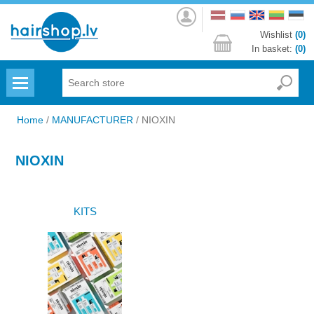
Log
in
Wishlist
(0)
In basket:
(0)
Menu
Home
/
MANUFACTURER
/
NIOXIN
NIOXIN
KITS