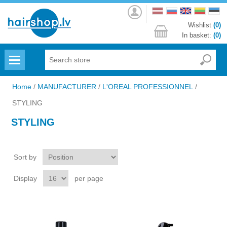
Log
in
Wishlist
(0)
In basket:
(0)
Menu
Home
/
MANUFACTURER
/
L'OREAL PROFESSIONNEL
/
STYLING
STYLING
Sort by
Display
per page