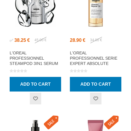
38.25 €
28.90 €
✅
45.00 €
34.00 €
L'OREAL
L'OREAL
PROFESSIONNEL
PROFESSIONNEL SERIE
STEAMPOD 3IN1 SERUM
EXPERT ABSOLUTE
50ML
REPAIR 10IN1 OIL 90ML